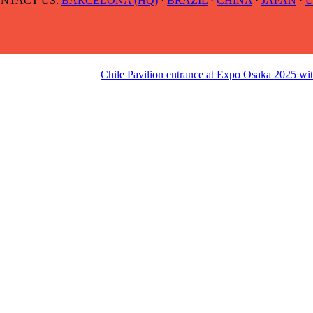
NTACT US:
BARCELONA (HQ)
·
BRAZIL
·
CHINA
·
JAPAN
·
U